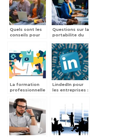
Quels sont les
Questions sur la
conseils pour
portabilite du
s’orienter le
DIF
mieux possible
?
La formation
LindedIn pour
professionnelle
les entreprises :
: le meilleur
ce qu’il faut
moyen de
savoir
trouver du
travail en 2022
?