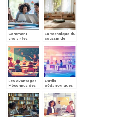
anglais booste
scolaire
votre confiance
économique et
en contexte
organisée
professionnel
Comment
La technique du
choisir les
coussin de
plateformes de
colère
soutien scolaire
Montessori :
les plus
tout savoir sur
performantes
cet outil créatif
pour vos
qui aide les
besoins
enfants à
canaliser leurs
émotions
Les Avantages
Outils
Méconnus des
pédagogiques
Formations en
et ressources
Présentiel dans
pour la gestion
les Universités
du stress : les
Françaises
contes
thérapeutiques
comme remède