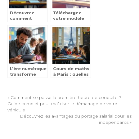
anti-stress
Découvrez
Téléchargez
comment
votre modèle
évaluer votre
lettre de
intelligence
demande de
avec un test de
formation
QI gratuit en
France Travail
ligne
pour obtenir un
financement
L’ère numérique
Cours de maths
transforme
à Paris : quelles
l’école avec
solutions pour
Educartable :
les élèves et les
Une solution
parents ?
pratique pour
«
Comment se passe la première heure de conduite ?
les enseignants
Guide complet pour maîtriser le démarrage de votre
véhicule
Découvrez les avantages du portage salarial pour les
indépendants
»