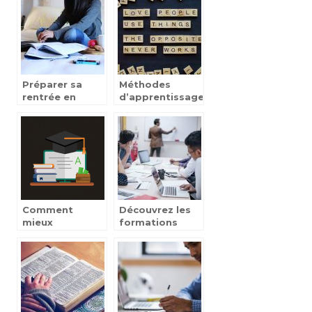
Préparer sa
Méthodes
rentrée en
d’apprentissage
école de
de l’anglais aux
commerce
enfants
Comment
Découvrez les
mieux
formations
s’organiser
possible avec
lorsqu’on
KEDGE
choisit la
formation en
ligne?