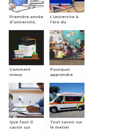
Première année
L’universite à
d’université,
l’ère du
comment se
numérique
préparer pour
cette nouvelle
aventure?
Comment
Pourquoi
mieux
apprendre
s’organiser
l’anglais en
lorsqu’on
2021 ?
choisit la
formation en
ligne?
Que faut-il
Tout savoir sur
savoir sur
le metier