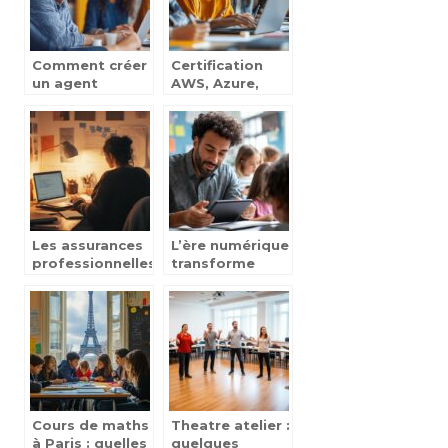
enfants à
canaliser leurs
émotions
Comment créer
Certification
un agent
AWS, Azure,
conversationnel
Google Cloud :
sans
Quelles Sont les
compétences
Formations les
techniques
plus
Demandées
pour percer
dans le Cloud ?
Les assurances
L’ère numérique
professionnelles
transforme
expliquées dans
l’école avec
une learning
Educartable :
box : faire une
Une solution
formation
pratique pour
auto-
les enseignants
entrepreneur
complète
Cours de maths
Theatre atelier :
à Paris : quelles
quelques