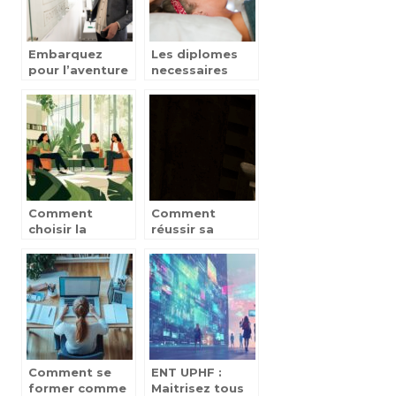
Embarquez
Les diplomes
pour l’aventure
necessaires
du metier de
pour travailler
professeur des
dans un spa
ecoles
Comment
Comment
choisir la
réussir sa
meilleure école
formation
de commerce
professionnelle
orientée
à distance : les
développement
enseignements
durable?
clés des anciens
élèves
Comment se
ENT UPHF :
former comme
Maitrisez tous