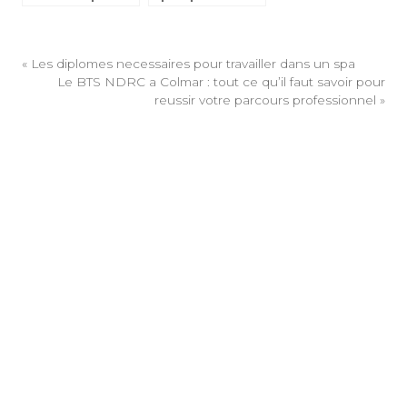
solutions pour
exercices pour
les élèves et les
animer vos
parents ?
ateliers de
construction de
«
Les diplomes necessaires pour travailler dans un spa
personnages en
Le BTS NDRC a Colmar : tout ce qu’il faut savoir pour
groupe
reussir votre parcours professionnel
»