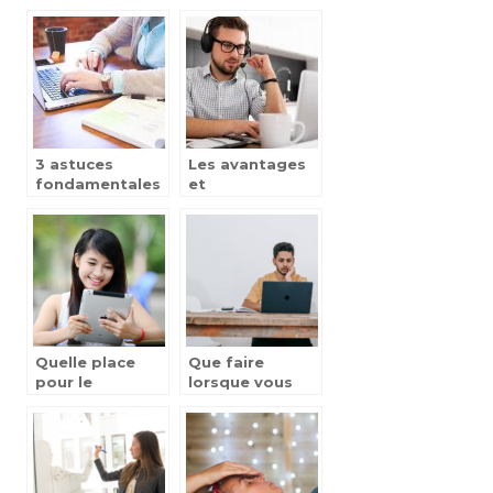
GRETA-CFA des
d’ambulancier
Pyrenees
orientales ?
3 astuces
Les avantages
fondamentales
et
pour maitriser
inconvenients a
Microsoft Word
prendre des
?
cours en ligne
Quelle place
Que faire
pour le
lorsque vous
numerique dans
avez des
l’enseignement
difficultes dans
aujourd’hui ?
une matiere
universitaire ?