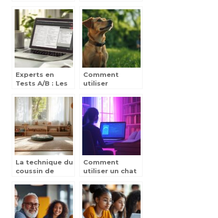
assistante de
les outils de
direction en
communication
ligne pour
collaborative en
améliorer sa
10 minutes
carrière
Experts en
Comment
Tests A/B : Les
utiliser
formations
correctement
email
un collier de
marketing qui
dressage :
font la
Maitriser les
difference
differents
niveaux de
stimulation
La technique du
Comment
coussin de
utiliser un chat
colère
GPT gratuit
Montessori :
pour optimiser
tout savoir sur
votre contenu
cet outil créatif
en ligne
qui aide les