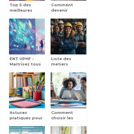
Top 5 des
Comment
meilleures
devenir
formations en
mandataire
coiffure pour
immobilier
devenir un
independant et
entrepreneur
reussir dans ce
du style
secteur
ENT UPHF :
Liste des
Maitrisez tous
metiers
les outils de
accessibles
communication
avec un
collaborative en
CAP/BEP : 10
10 minutes
metiers
industriels
prometteurs
Astuces
Comment
pratiques pour
choisir les
une rentrée
plateformes de
scolaire
soutien scolaire