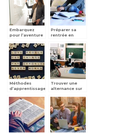
Embarquez
Préparer sa
pour l’aventure
rentrée en
du metier de
école de
professeur des
commerce
ecoles
Méthodes
Trouver une
d’apprentissage
alternance sur
de l’anglais aux
internet
enfants