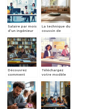
économique et
les plus
organisée
performantes
pour vos
besoins
Salaire par mois
La technique du
d’un ingénieur
coussin de
informatique :
colère
différences
Montessori :
entre startups
tout savoir sur
et grands
cet outil créatif
groupes selon
qui aide les
l’expérience
enfants à
canaliser leurs
émotions
Découvrez
Téléchargez
comment
votre modèle
évaluer votre
lettre de
intelligence
demande de
avec un test de
formation
QI gratuit en
France Travail
ligne
pour obtenir un
financement