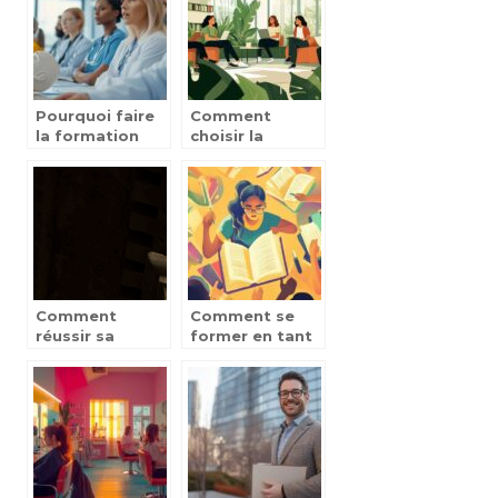
étapes ?
Pourquoi faire
Comment
la formation
choisir la
AFGSU est
meilleure école
indispensable
de commerce
pour les
orientée
professionnels
développement
de santé
durable?
Comment
Comment se
réussir sa
former en tant
formation
qu’éducateur
professionnelle
spécialisé avec
à distance : les
un
enseignements
apprentissage
clés des anciens
pratique
élèves