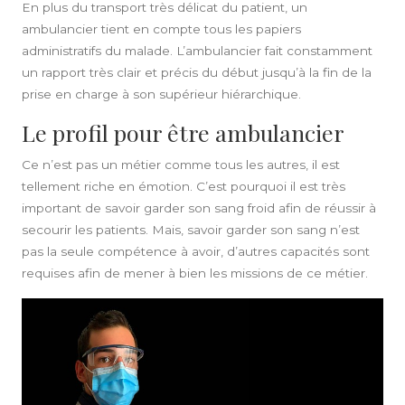
En plus du
transport
très délicat du patient, un
ambulancier
tient en compte tous les papiers
administratifs du malade. L’ambulancier fait constamment
un rapport très clair et précis du début jusqu’à la fin de la
prise en charge à son supérieur hiérarchique.
Le profil pour être ambulancier
Ce n’est pas un
métier
comme tous les autres, il est
tellement riche en émotion. C’est pourquoi il est très
important de savoir garder son sang froid afin de réussir à
secourir les
patients
. Mais, savoir garder son sang n’est
pas la seule compétence à avoir, d’autres capacités sont
requises afin de mener à bien les missions de ce métier.