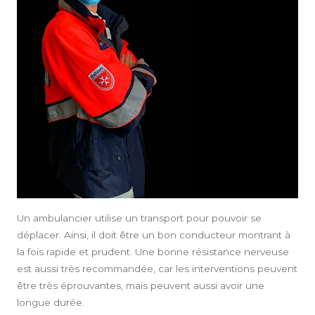
A PROPOS
Un ambulancier utilise un
transport
pour pouvoir se
déplacer. Ainsi, il doit être un bon conducteur montrant à
la fois rapide et prudent. Une bonne résistance nerveuse
est aussi très recommandée, car les interventions peuvent
être très éprouvantes, mais peuvent aussi avoir une
longue durée.