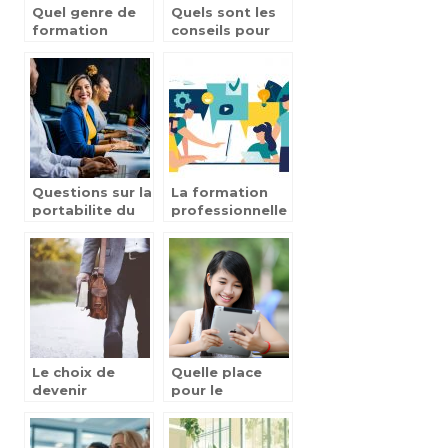
Quel genre de
Quels sont les
formation
conseils pour
choisir apres le
s’orienter le
Bac?
mieux possible
?
Questions sur la
La formation
portabilite du
professionnelle
DIF
: le meilleur
moyen de
trouver du
travail en 2022
?
Le choix de
Quelle place
devenir
pour le
professeur,
numerique dans
quelles sont les
l’enseignement
différentes
aujourd’hui ?