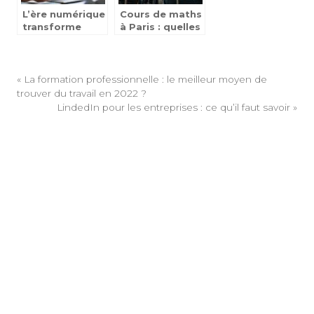
L’ère numérique
Cours de maths
transforme
à Paris : quelles
l’école avec
solutions pour
Educartable :
les élèves et les
Une solution
parents ?
pratique pour
«
La formation professionnelle : le meilleur moyen de
les enseignants
trouver du travail en 2022 ?
LindedIn pour les entreprises : ce qu’il faut savoir
»